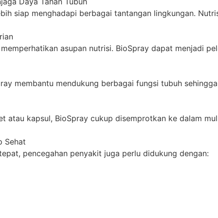
jaga Daya Tahan Tubuh
ebih siap menghadapi berbagai tantangan lingkungan. Nutr
rian
 memperhatikan asupan nutrisi. BioSpray dapat menjadi 
pray membantu mendukung berbagai fungsi tubuh sehingga t
et atau kapsul, BioSpray cukup disemprotkan ke dalam mu
p Sehat
epat, pencegahan penyakit juga perlu didukung dengan: