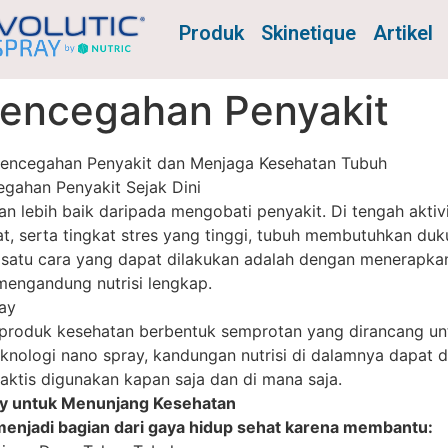
Produk
Skinetique
Artikel
Pencegahan Penyakit
Pencegahan Penyakit dan Menjaga Kesehatan Tubuh
gahan Penyakit Sejak Dini
n lebih baik daripada mengobati penyakit. Di tengah aktiv
t, serta tingkat stres yang tinggi, tubuh membutuhkan duk
h satu cara yang dapat dilakukan adalah dengan menerapk
mengandung nutrisi lengkap.
ay
 produk kesehatan berbentuk semprotan yang dirancang u
knologi nano spray, kandungan nutrisi di dalamnya dapat di
raktis digunakan kapan saja dan di mana saja.
ay untuk Menunjang Kesehatan
menjadi bagian dari gaya hidup sehat karena membantu: