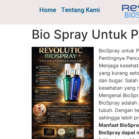
Home
Tentang Kami
Bio Spray Untuk 
BioSpray untuk 
Pentingnya Pence
Menjaga kesehata
yang kurang seha
dan bugar. Sala
kesehatan yang 
Mengenal BioSpr
BioSpray adalah
tubuh. Dengan te
sehingga lebih p
Manfaat BioSpr
BioSpray dapat 