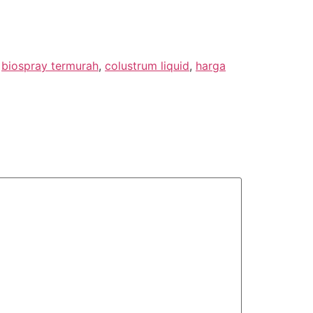
,
biospray termurah
,
colustrum liquid
,
harga