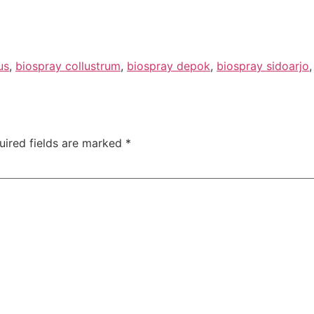
us
,
biospray collustrum
,
biospray depok
,
biospray sidoarjo
uired fields are marked
*