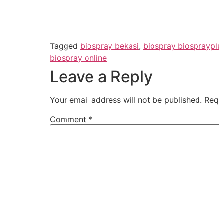
Tagged
biospray bekasi
,
biospray biospraypl
biospray online
Leave a Reply
Your email address will not be published.
Req
Comment
*